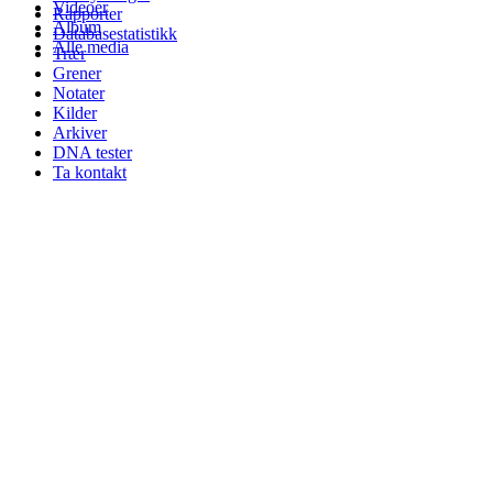
Videoer
Rapporter
Album
Databasestatistikk
Alle media
Trær
Grener
Notater
Kilder
Arkiver
DNA tester
Ta kontakt