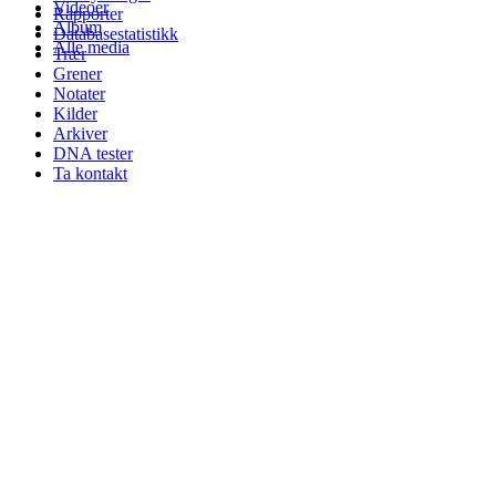
Videoer
Rapporter
Album
Databasestatistikk
Alle media
Trær
Grener
Notater
Kilder
Arkiver
DNA tester
Ta kontakt