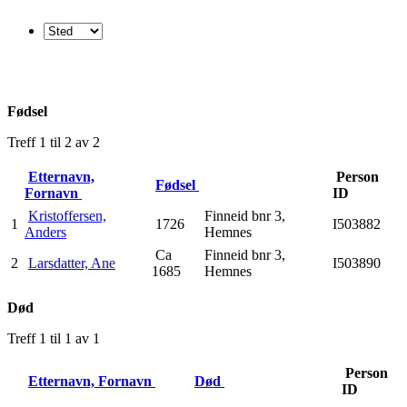
Fødsel
Treff 1 til 2 av 2
Etternavn,
Person
Fødsel
Fornavn
ID
Kristoffersen,
Finneid bnr 3,
1
1726
I503882
Anders
Hemnes
Ca
Finneid bnr 3,
2
Larsdatter, Ane
I503890
1685
Hemnes
Død
Treff 1 til 1 av 1
Person
Etternavn, Fornavn
Død
ID