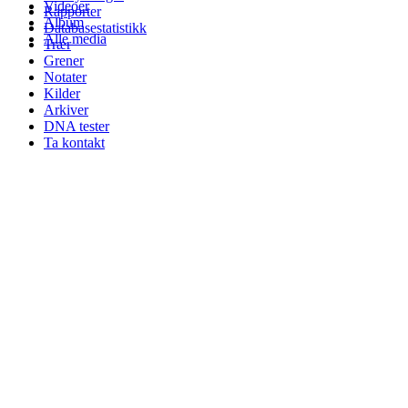
Videoer
Rapporter
Album
Databasestatistikk
Alle media
Trær
Grener
Notater
Kilder
Arkiver
DNA tester
Ta kontakt