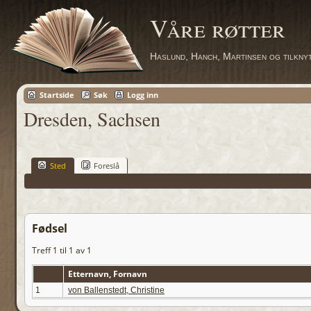
Våre røtter
Haslund, Hanch, Martinsen og tilkny
Startside
Søk
Logg inn
Dresden, Sachsen
Sted
Foreslå
Fødsel
Treff 1 til 1 av 1
Etternavn, Fornavn
1
von Ballenstedt, Christine