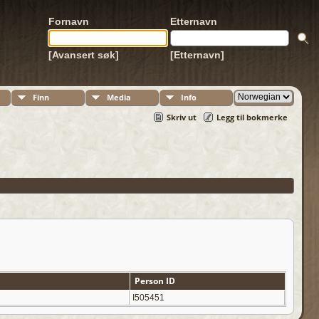
Fornavn
Etternavn
[Avansert søk]
[Etternavn]
Finn
Media
Info
Skriv ut
Legg til bokmerke
Person ID
I505451