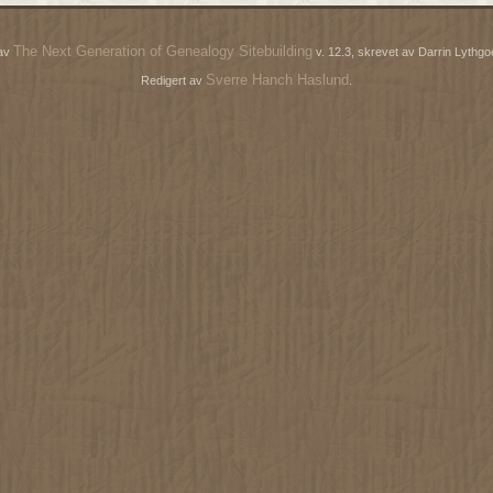
The Next Generation of Genealogy Sitebuilding
 av
v. 12.3, skrevet av Darrin Lythg
Sverre Hanch Haslund
Redigert av
.