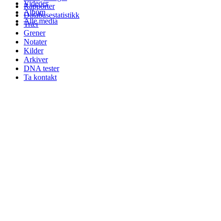
Videoer
Rapporter
Album
Databasestatistikk
Alle media
Trær
Grener
Notater
Kilder
Arkiver
DNA tester
Ta kontakt