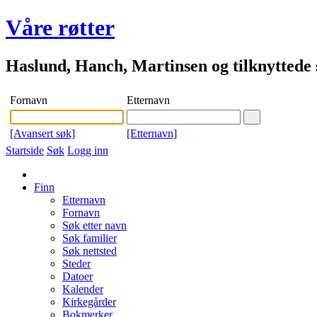
Våre røtter
Haslund, Hanch, Martinsen og tilknyttede s
Fornavn
Etternavn
[Avansert søk]
[Etternavn]
Startside
Søk
Logg inn
Finn
Etternavn
Fornavn
Søk etter navn
Søk familier
Søk nettsted
Steder
Datoer
Kalender
Kirkegårder
Bokmerker