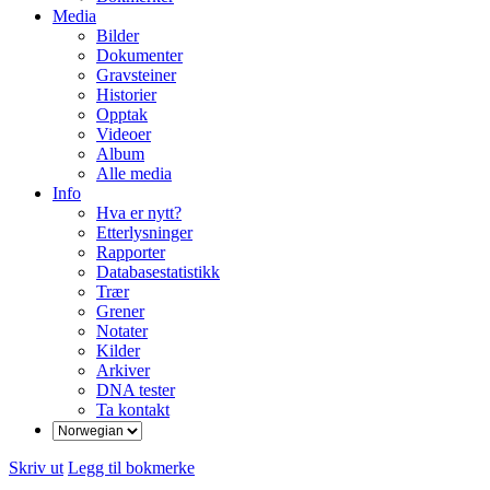
Media
Bilder
Dokumenter
Gravsteiner
Historier
Opptak
Videoer
Album
Alle media
Info
Hva er nytt?
Etterlysninger
Rapporter
Databasestatistikk
Trær
Grener
Notater
Kilder
Arkiver
DNA tester
Ta kontakt
Skriv ut
Legg til bokmerke