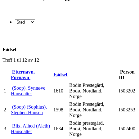
Fødsel
Treff 1 til 12 av 12
Etternavn,
Person
Fødsel
Fornavn
ID
Bodin Prestegård,
(Soop), Synnøve
1
1610
Bodø, Nordland,
I503202
Hansdatter
Norge
Bodin Prestegård,
(Soop) (Sophius),
2
1598
Bodø, Nordland,
I503253
Stephen Hansen
Norge
Bodin prestegård,
Blix, Alhed (Aleth)
3
1634
Bodø, Nordland,
I502400
Hansdatter
Norge