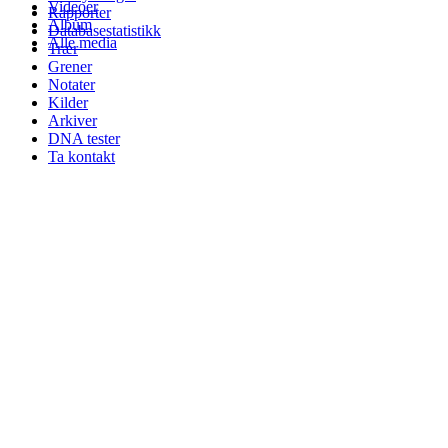
Videoer
Rapporter
Album
Databasestatistikk
Alle media
Trær
Grener
Notater
Kilder
Arkiver
DNA tester
Ta kontakt