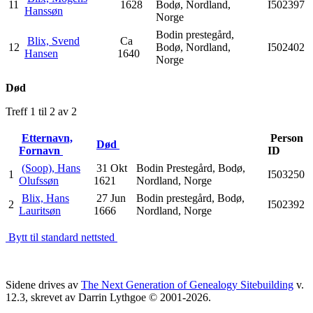
11
1628
Bodø, Nordland,
I502397
Hanssøn
Norge
Bodin prestegård,
Blix, Svend
Ca
12
Bodø, Nordland,
I502402
Hansen
1640
Norge
Død
Treff 1 til 2 av 2
Etternavn,
Person
Død
Fornavn
ID
(Soop), Hans
31 Okt
Bodin Prestegård, Bodø,
1
I503250
Olufssøn
1621
Nordland, Norge
Blix, Hans
27 Jun
Bodin prestegård, Bodø,
2
I502392
Lauritsøn
1666
Nordland, Norge
Bytt til standard nettsted
Sidene drives av
The Next Generation of Genealogy Sitebuilding
v.
12.3, skrevet av Darrin Lythgoe © 2001-2026.