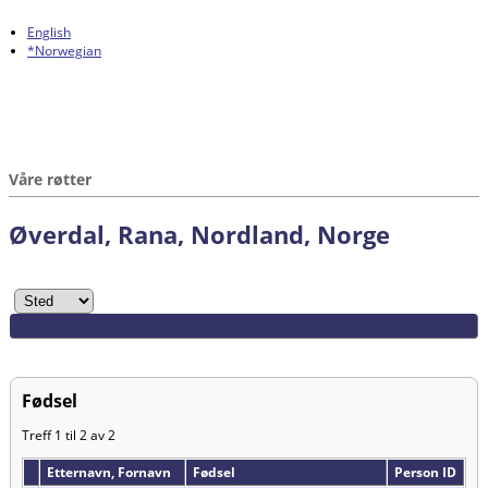
English
*Norwegian
Våre røtter
Øverdal, Rana, Nordland, Norge
Fødsel
Treff 1 til 2 av 2
Etternavn, Fornavn
Fødsel
Person ID